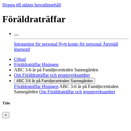
Hoppa till sidans huvudinnehåll
Föräldraträffar
Inloggning för personal
Nytt konto för personal
Återställ
lösenord
Utbud
Föräldraträffar Hisingen
ABC 3-6 år på Familjecentralen Sannegården
Om Föräldraträffar och gruppverksamhet
ABC 3-6 år på Familjecentralen Sannegården
Föräldraträffar Hisingen
ABC 3-6 år på Familjecentralen
Sannegården
Om Föräldraträffar och gruppverksamhet
Title
×